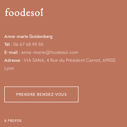
t
i
o
n
Anne-marie Goldenberg
d
Tél
: 06 67 68 99 55
e
E-mail
: anne-marie@foodesoi.com
Adresse
: VIA SANA, 4 Rue du Président Carnot, 69002
l
Lyon
’
a
r
PRENDRE RENDEZ-VOUS
t
i
c
À PROPOS